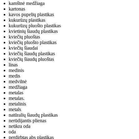
kamštnė medžiaga
kartonas
kavos pupelių plastikas
kukurūzų plastikas
kukurūzų pluošto plastikas
kvietinių šiaudų plastikas
kviečių pluoštas
kviečių pluošto plastikas
kviečių šiaudai
kviečių šiaudų plastikas
kviečių šiaudų pluoštas
linas
medinis
medis
medvilnė
medžiaga
metalas
metalas.
metalinis
metals
natūralių šiaudų plastikas
nerūdijantis plienas
netikra oda
oda
perdirbtas abs plastikas