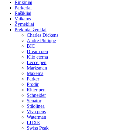
Rinkiniai
Parkeriai
Rašikliai
Vaikams
Žymekliai
Prekiniai ženklai
Charles Dickens
Andre Philippe
BIC
Dream pen
Klio eterna
Lecce pen
Marksman
Maxema
Parker
Prodir
Ritter pen
Schneider
Senator
Stilolinea
Viva pens
Waterman
LUXE
Swiss Peak