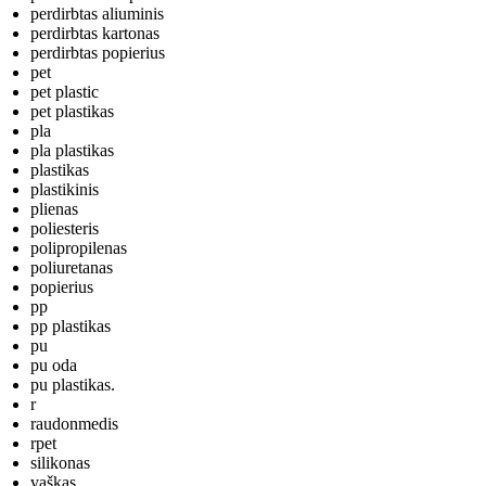
perdirbtas aliuminis
perdirbtas kartonas
perdirbtas popierius
pet
pet plastic
pet plastikas
pla
pla plastikas
plastikas
plastikinis
plienas
poliesteris
polipropilenas
poliuretanas
popierius
pp
pp plastikas
pu
pu oda
pu plastikas.
r
raudonmedis
rpet
silikonas
vaškas