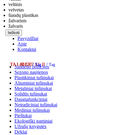
veltinis
velvetas
šiaudų plastikas
žalvarinis
žalvaris
Ieškoti
Pavyzdžiai
Apie
Kontaktai
TA1-MATT AL B
TA1-B CR
TA1-C CR
/
/
/
Tag
Tag
Tag
Sandėlio pozicijos
Sezono naujienos
Plastikiniai tušinukai
Aliuminiai tušinukai
Metaliniai tušinukai
Solidūs tušinukai
Daugiafunkciniai
Netradiciniai tušinukai
Mediniai tušinukai
Pieštukai
Ekologiški gaminiai
Užrašų knygutės
Dėklai