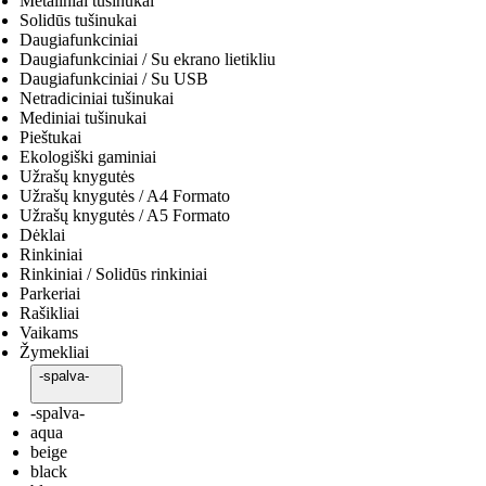
Metaliniai tušinukai
Solidūs tušinukai
Daugiafunkciniai
Daugiafunkciniai / Su ekrano lietikliu
Daugiafunkciniai / Su USB
Netradiciniai tušinukai
Mediniai tušinukai
Pieštukai
Ekologiški gaminiai
Užrašų knygutės
Užrašų knygutės / A4 Formato
Užrašų knygutės / A5 Formato
Dėklai
Rinkiniai
Rinkiniai / Solidūs rinkiniai
Parkeriai
Rašikliai
Vaikams
Žymekliai
-spalva-
-spalva-
aqua
beige
black