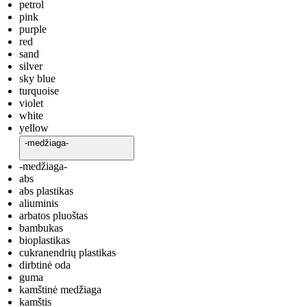
petrol
pink
purple
red
sand
silver
sky blue
turquoise
violet
white
yellow
-medžiaga-
-medžiaga-
abs
abs plastikas
aliuminis
arbatos pluoštas
bambukas
bioplastikas
cukranendrių plastikas
dirbtinė oda
guma
kamštinė medžiaga
kamštis