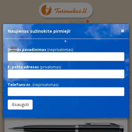
×
Naujienas sužinokite pirmieji!
Toggle
Įmonės pavadinimas
(neprivalomas)
navigation
LUZERN
/
E. pašto adresas
(privalomas)
Swiss Peak
Telefono nr.
(neprivalomas)
LUZERN SET
/
Swiss Peak