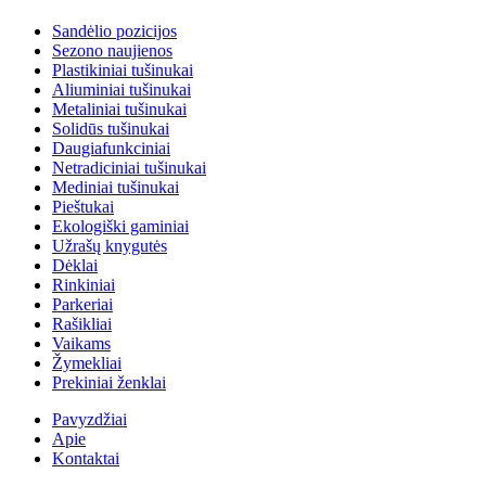
Sandėlio pozicijos
Sezono naujienos
Plastikiniai tušinukai
Aliuminiai tušinukai
Metaliniai tušinukai
Solidūs tušinukai
Daugiafunkciniai
Netradiciniai tušinukai
Mediniai tušinukai
Pieštukai
Ekologiški gaminiai
Užrašų knygutės
Dėklai
Rinkiniai
Parkeriai
Rašikliai
Vaikams
Žymekliai
Prekiniai ženklai
Pavyzdžiai
Apie
Kontaktai