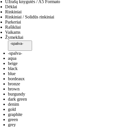
Užrašų knygutės / A5 Formato
Dėklai
Rinkiniai
Rinkiniai / Solidūs rinkiniai
Parkeriai
Rašikliai
Vaikams
Žymekliai
-spalva-
-spalva-
aqua
beige
black
blue
bordeaux
bronze
brown
burgundy
dark green
denim
gold
graphite
green
grey