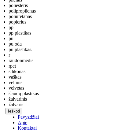
poliesteris
polipropilenas
poliuretanas
popierius
pp
pp plastikas
pu
pu oda
pu plastikas.
r
raudonmedis
rpet
silikonas
vaškas
veltinis
velvetas
šiaudų plastikas
žalvarinis
žalvaris
Ieškoti
Pavyzdžiai
Apie
Kontaktai