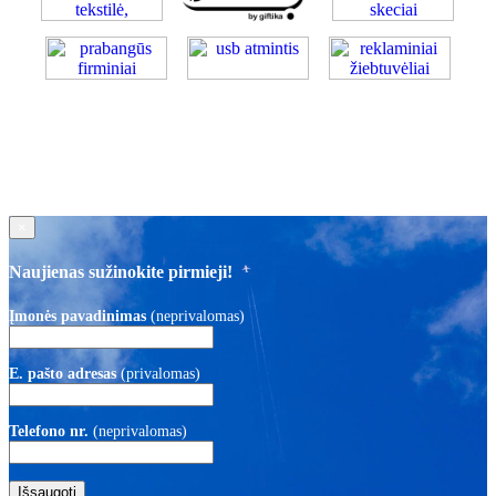
×
Naujienas sužinokite pirmieji!
Įmonės pavadinimas
(neprivalomas)
E. pašto adresas
(privalomas)
Telefono nr.
(neprivalomas)