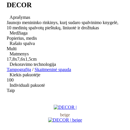
DECOR
Aprašymas
Jaunojo menininko rinkinys, kurį sudaro spalvinimo knygelė,
10 medinių spalvotų pieštukų, liniuotė ir drožtukas
Medžiaga
Popierius, medis
Rašalo spalva
Multi
Matmenys
17,8x7,6x1,5cm
Dekoravimo technologija
Tampografija
/
Skaitmeninė spauda
Kiekis pakuotėje
100
Individuali pakuotė
Taip
beige