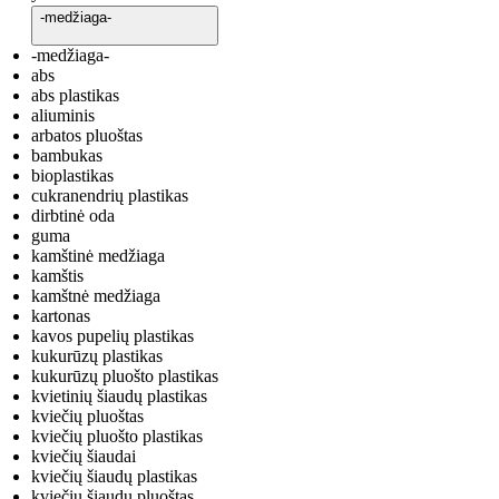
-medžiaga-
-medžiaga-
abs
abs plastikas
aliuminis
arbatos pluoštas
bambukas
bioplastikas
cukranendrių plastikas
dirbtinė oda
guma
kamštinė medžiaga
kamštis
kamštnė medžiaga
kartonas
kavos pupelių plastikas
kukurūzų plastikas
kukurūzų pluošto plastikas
kvietinių šiaudų plastikas
kviečių pluoštas
kviečių pluošto plastikas
kviečių šiaudai
kviečių šiaudų plastikas
kviečių šiaudų pluoštas