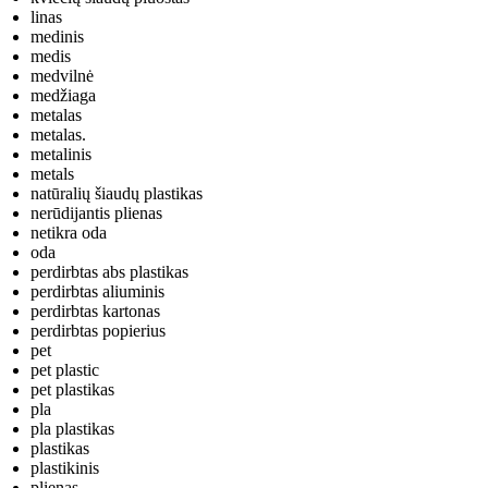
linas
medinis
medis
medvilnė
medžiaga
metalas
metalas.
metalinis
metals
natūralių šiaudų plastikas
nerūdijantis plienas
netikra oda
oda
perdirbtas abs plastikas
perdirbtas aliuminis
perdirbtas kartonas
perdirbtas popierius
pet
pet plastic
pet plastikas
pla
pla plastikas
plastikas
plastikinis
plienas