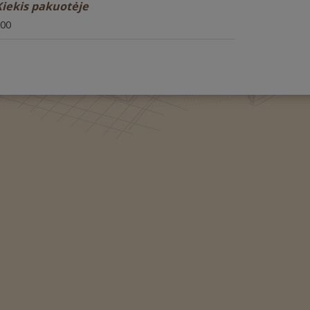
iekis pakuotėje
00