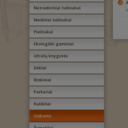
K
Netradiciniai tušinukai
1
Mediniai tušinukai
Pieštukai
Ekologiški gaminiai
Užrašų knygutės
Dėklai
Rinkiniai
Parkeriai
Rašikliai
Vaikams
Žymekliai