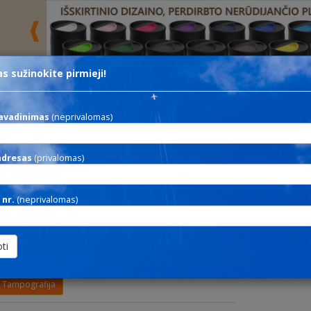
s sužinokite pirmieji!
 nesvarbi
-spalva-
-medžiaga-
Ieškoti
avadinimas
(neprivalomas)
O
adresas
(privalomas)
Aprašymas
 dalių vaškinių kreidelių rinkinys.
 nr.
(neprivalomas)
Matmenys
*9,5*1 cm
Dekoravimo technologija
Tampografija