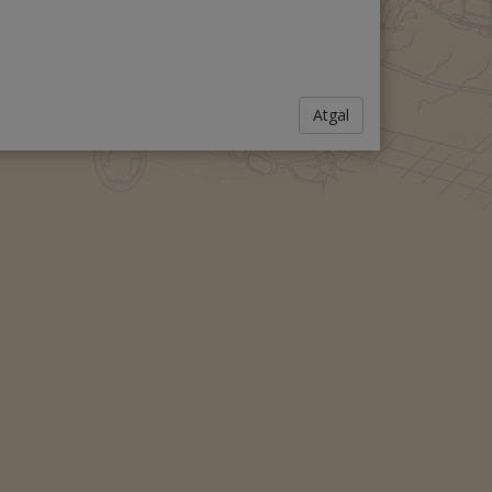
Atgal