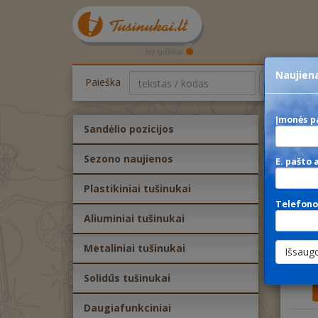
Naujiena
Paieška
kategorija
Įmonės p
Sandėlio pozicijos
AY
Sezono naujienos
E. pašto 
Plastikiniai tušinukai
6
Telefono
Aliuminiai tušinukai
5
Metaliniai tušinukai
Solidūs tušinukai
Daugiafunkciniai