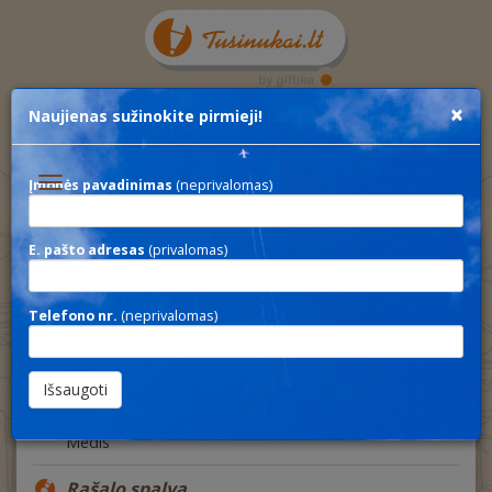
×
Naujienas sužinokite pirmieji!
Toggle
Įmonės pavadinimas
(neprivalomas)
navigation
E. pašto adresas
(privalomas)
ANIMALS
Aprašymas
Telefono nr.
(neprivalomas)
Medinis tušinukas su gyvūnų figūrėlėmis (pakuotėje
po 24vnt. skirtingų rūšių)
Medžiaga
Medis
Rašalo spalva