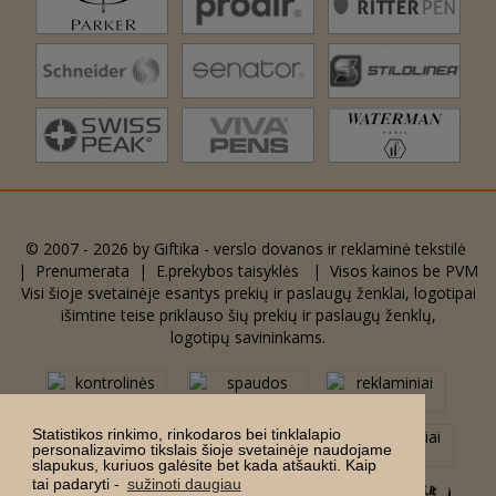
© 2007 - 2026 by
Giftika - verslo dovanos ir reklaminė tekstilė
|
Prenumerata
|
E.prekybos taisyklės
| Visos kainos be PVM
Visi šioje svetainėje esantys prekių ir paslaugų ženklai, logotipai
išimtine teise priklauso šių prekių ir paslaugų ženklų,
logotipų savininkams.
Statistikos rinkimo, rinkodaros bei tinklalapio
personalizavimo tikslais šioje svetainėje naudojame
slapukus, kuriuos galėsite bet kada atšaukti. Kaip
tai padaryti -
sužinoti daugiau