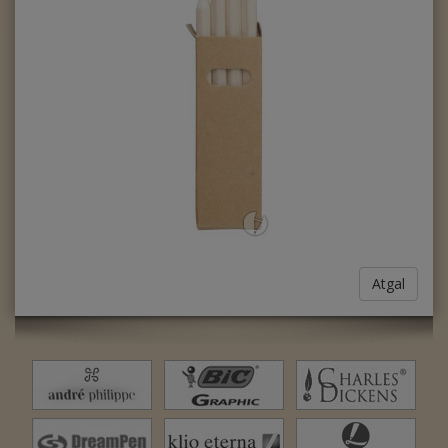
Atgal