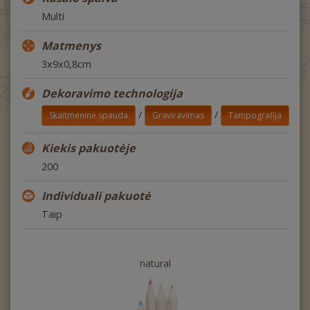
Multi
Matmenys
3x9x0,8cm
Dekoravimo technologija
/
/
Skaitmeninė spauda
Graviravimas
Tampografija
Kiekis pakuotėje
200
Individuali pakuotė
Taip
natural