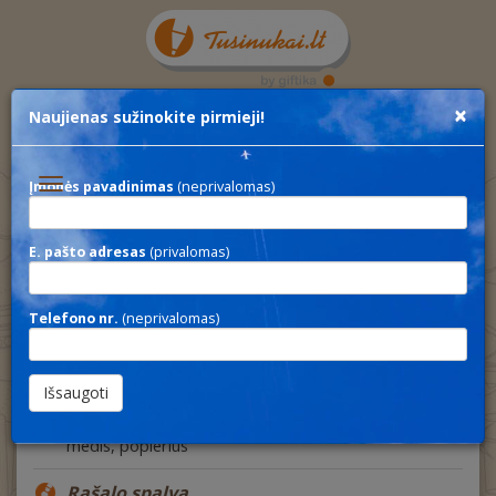
×
Naujienas sužinokite pirmieji!
Toggle
Įmonės pavadinimas
(neprivalomas)
navigation
E. pašto adresas
(privalomas)
4PACK
Aprašymas
Telefono nr.
(neprivalomas)
Spalvotų, trumpų pieštukų (4vnt.) rinkinys perdirbto
kartono dėžutėje
Medžiaga
medis, popierius
Rašalo spalva