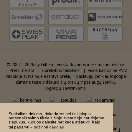
© 2007 - 2026 by
Giftika - verslo dovanos ir reklaminė tekstilė
|
Prenumerata
|
E.prekybos taisyklės
| Visos kainos be PVM
Visi šioje svetainėje esantys prekių ir paslaugų ženklai, logotipai
išimtine teise priklauso šių prekių ir paslaugų ženklų,
logotipų savininkams.
Statistikos rinkimo, rinkodaros bei tinklalapio
personalizavimo tikslais šioje svetainėje naudojame
slapukus, kuriuos galėsite bet kada atšaukti. Kaip
tai padaryti -
sužinoti daugiau