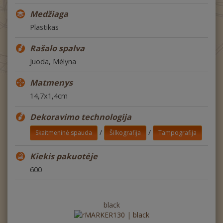
Medžiaga
Plastikas
Rašalo spalva
Juoda, Mėlyna
Matmenys
14,7x1,4cm
Dekoravimo technologija
/
/
Skaitmeninė spauda
Šilkografija
Tampografija
Kiekis pakuotėje
600
black