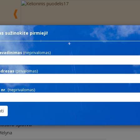
s sužinokite pirmieji!
 nesvarbi
-spalva-
-medžiaga-
Ieškoti
avadinimas
(neprivalomas)
RE
adresas
(privalomas)
Aprašymas
rafito spalvos, perdirbto plastiko tušinukas su
palvotu klipsu bei paspaudimo detale
 nr.
(neprivalomas)
Medžiaga
lastikas
ašalo spalva
ėlyna