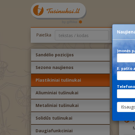
Naujiena
Paieška
kategorija
Įmonės p
Sandėlio pozicijos
rSO
Sezono naujienos
E. pašto 
Plastikiniai tušinukai
G
s
Telefono
Aliuminiai tušinukai
Metaliniai tušinukai
P
Solidūs tušinukai
R
M
Daugiafunkciniai