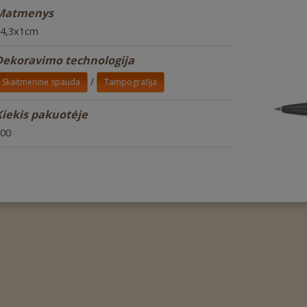
Matmenys
4,3x1cm
Dekoravimo technologija
/
Skaitmeninė spauda
Tampografija
iekis pakuotėje
00