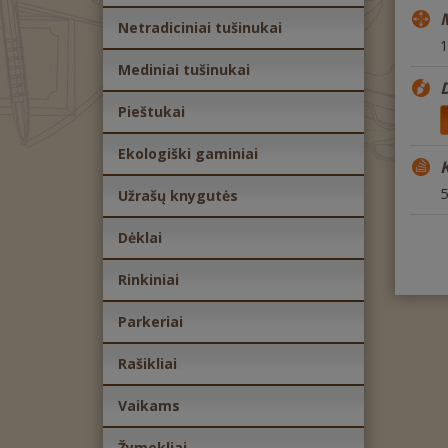
Netradiciniai tušinukai
1
Mediniai tušinukai
Pieštukai
Ekologiški gaminiai
K
5
Užrašų knygutės
Dėklai
Rinkiniai
Parkeriai
Rašikliai
Vaikams
Žymekliai