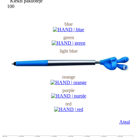
Kiekis pakuotėje
100
blue
green
light blue
orange
purple
red
Atgal