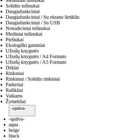
Metaliniai tušinukai
Solidūs tušinukai
Daugiafunkciniai
Daugiafunkciniai / Su ekrano lietikliu
Daugiafunkciniai / Su USB
Netradiciniai tušinukai
Mediniai tušinukai
Pieštukai
Ekologiški gaminiai
Užrašų knygutės
Užrašų knygutės / A4 Formato
Užrašų knygutės / A5 Formato
Dėklai
Rinkiniai
Rinkiniai / Solidūs rinkiniai
Parkeriai
Rašikliai
Vaikams
Žymekliai
-spalva-
-spalva-
aqua
beige
black