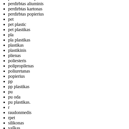
perdirbtas aliuminis
perdirbtas kartonas
perdirbtas popierius
pet
pet plastic
pet plastikas
pla
pla plastikas
plastikas
plastikinis
plienas
poliesteris
polipropilenas
poliuretanas
popierius
pp
pp plastikas
pu
pu oda
pu plastikas.
r
raudonmedis
rpet
silikonas
vaškas