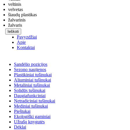
veltinis
velvetas
šiaudų plastikas
žalvarinis
žalvaris
Ieškoti
Pavyzdžiai
Apie
Kontaktai
Sandėlio pozicijos
Sezono naujienos
Plastikiniai tušinukai
Aliuminiai tušinukai
Metaliniai tušinukai
Solidūs tušinukai
Daugiafunkciniai
Netradiciniai tušinukai
Mediniai tušinukai
Pieštukai
Ekologiški gaminiai
Užrašų knygutės
Dėklai