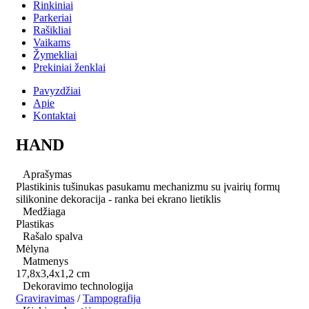
Rinkiniai
Parkeriai
Rašikliai
Vaikams
Žymekliai
Prekiniai ženklai
Pavyzdžiai
Apie
Kontaktai
HAND
Aprašymas
Plastikinis tušinukas pasukamu mechanizmu su įvairių formų
silikonine dekoracija - ranka bei ekrano lietiklis
Medžiaga
Plastikas
Rašalo spalva
Mėlyna
Matmenys
17,8x3,4x1,2 cm
Dekoravimo technologija
Graviravimas
/
Tampografija