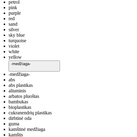
petrol
pink
purple
red
sand
silver
sky blue
turquoise
violet
white
yellow
-medžiaga-
-medžiaga-
abs
abs plastikas
aliuminis
arbatos pluoštas
bambukas
bioplastikas
cukranendrių plastikas
dirbtinė oda
guma
kamštinė medžiaga
kamštis