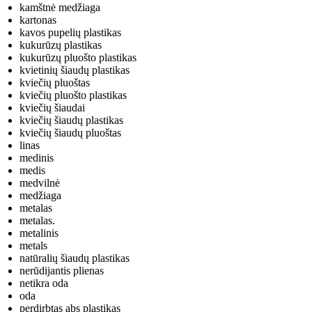
kamštnė medžiaga
kartonas
kavos pupelių plastikas
kukurūzų plastikas
kukurūzų pluošto plastikas
kvietinių šiaudų plastikas
kviečių pluoštas
kviečių pluošto plastikas
kviečių šiaudai
kviečių šiaudų plastikas
kviečių šiaudų pluoštas
linas
medinis
medis
medvilnė
medžiaga
metalas
metalas.
metalinis
metals
natūralių šiaudų plastikas
nerūdijantis plienas
netikra oda
oda
perdirbtas abs plastikas