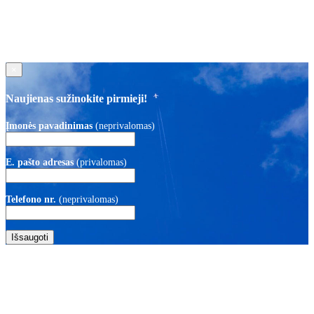
×
Naujienas sužinokite pirmieji!
Įmonės pavadinimas
(neprivalomas)
E. pašto adresas
(privalomas)
Telefono nr.
(neprivalomas)