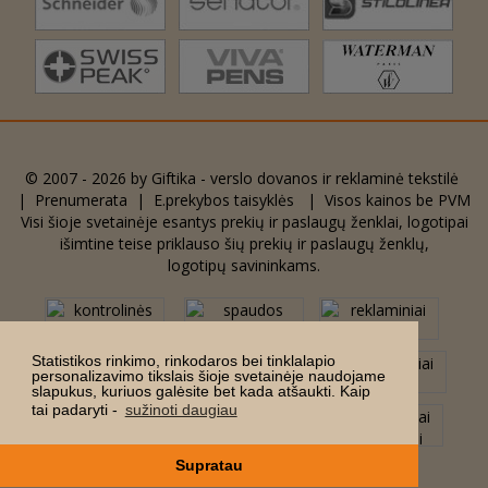
© 2007 - 2026 by
Giftika - verslo dovanos ir reklaminė tekstilė
|
Prenumerata
|
E.prekybos taisyklės
| Visos kainos be PVM
Visi šioje svetainėje esantys prekių ir paslaugų ženklai, logotipai
išimtine teise priklauso šių prekių ir paslaugų ženklų,
logotipų savininkams.
Statistikos rinkimo, rinkodaros bei tinklalapio
personalizavimo tikslais šioje svetainėje naudojame
slapukus, kuriuos galėsite bet kada atšaukti. Kaip
tai padaryti -
sužinoti daugiau
Supratau