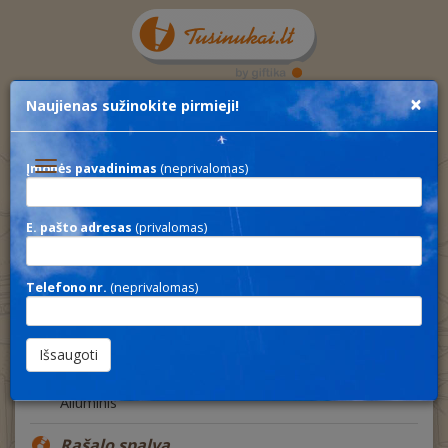
×
Naujienas sužinokite pirmieji!
Toggle
Įmonės pavadinimas
(neprivalomas)
navigation
E. pašto adresas
(privalomas)
RING
Aprašymas
Telefono nr.
(neprivalomas)
Plonas aliuminis tušinukas su 7 žiedais, sidabro
spalvos detalėmis ir paspaudimo mechanizmu
Medžiaga
Aliuminis
Rašalo spalva